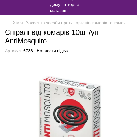
Хімія
Захист та засоби проти тарганів-комарів та комах
Спіралі від комарів 10шт/уп
AntiMosquito
Артикул:
6736
Написати відгук