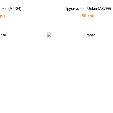
Uokin (А7724)
Труси жіночі Uokin (А8799)
грн
50 грн