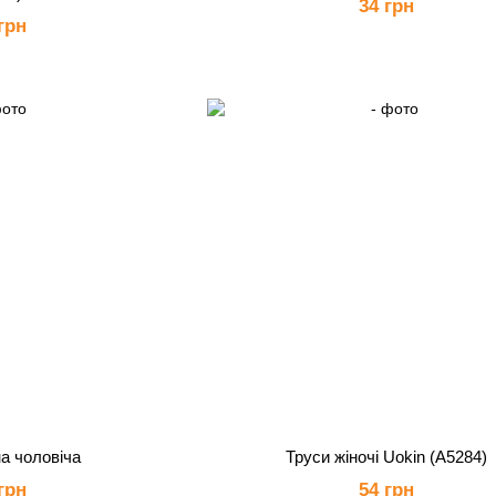
34 грн
грн
а чоловіча
Труси жіночі Uokin (А5284)
грн
54 грн