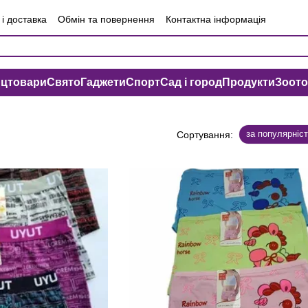
і доставка
Обмін та повернення
Контактна інформація
чна оферта
Угода користувача
нцтовари
Свято
Гаджети
Спорт
Сад і город
Продукти
Зоот
за популярніс
Сортування: