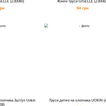
SELLE (Z30080)
Жіночі труси GISELLE (Z3008
грн
94 грн
хлопчика 3шт/уп Uokin
Труси дитячі на хлопчика UOKIN (
08)