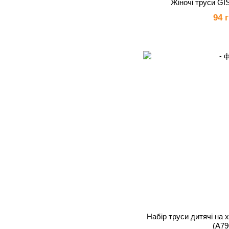
Жіночі труси GI
94 
Набір труси дитячі на 
(A79