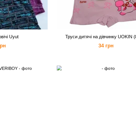
вічі Uyut
Труси дитячі на дівчинку UOKIN (
грн
34 грн