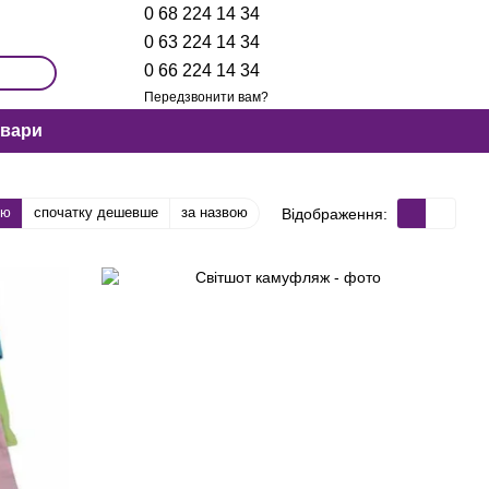
0 68 224 14 34
0 63 224 14 34
0 66 224 14 34
Передзвонити вам?
овари
тю
спочатку дешевше
за назвою
Відображення: