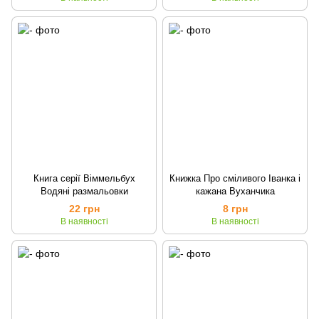
Книга серії Віммельбух
Книжка Про сміливого Іванка і
Водяні размальовки
кажана Вуханчика
22 грн
8 грн
В наявності
В наявності