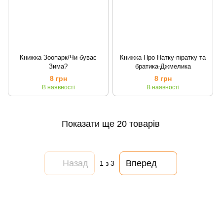
Книжка Зоопарк/Чи буває
Книжка Про Натку-піратку та
Зима?
братика-Джмелика
8 грн
8 грн
В наявності
В наявності
Показати ще 20 товарів
Назад
Вперед
1
з 3