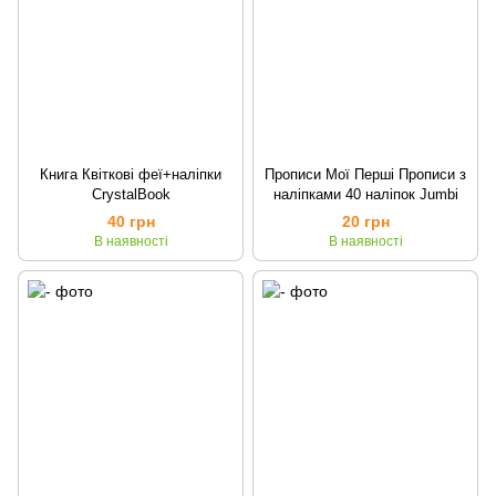
Книга Квіткові феї+наліпки
Прописи Мої Перші Прописи з
CrystalBook
наліпками 40 наліпок Jumbi
40 грн
20 грн
В наявності
В наявності