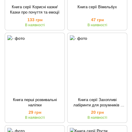
Книга серії Корисні казки/
Книга серії Вімельбух
Казки про почуття та емоції
133 грн
47 грн
В наявності
В наявності
Книга перші розвивальні
Книга серії Захопливі
наліпки
лабіринти для розумників і
розумниць
29 грн
20 грн
В наявності
В наявності