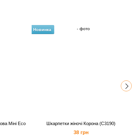
Новинка
Н
ова Міні Eco
Шкарпетки жіночі Корона (С3190)
38 грн