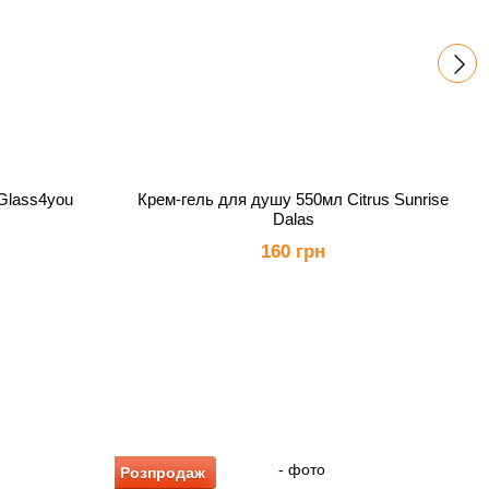
Glass4you
Крем-гель для душу 550мл Citrus Sunrise
Dalas
160 грн
Розпродаж
Р