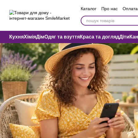
Перейти до основного контенту
Каталог
Про нас
Оплата 
Вакансії компанії
Публі
Кухня
Хімія
Дім
Одяг та взуття
Краса та догляд
Діти
Ка