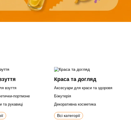
взуття
Краса та догляд
ля взуття
Аксесуари для краси та здоровя
метички-портмоне
Біжутерія
и та рукавиці
Декоративна косметика
ії
Всі категорії