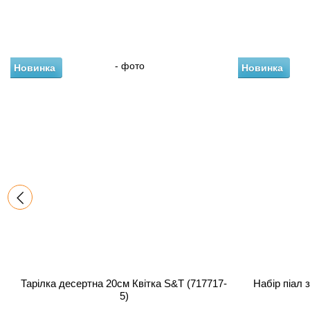
Новинка
Новинка
Тарілка десертна 20см Квітка S&T (717717-
Набір піал 
5)