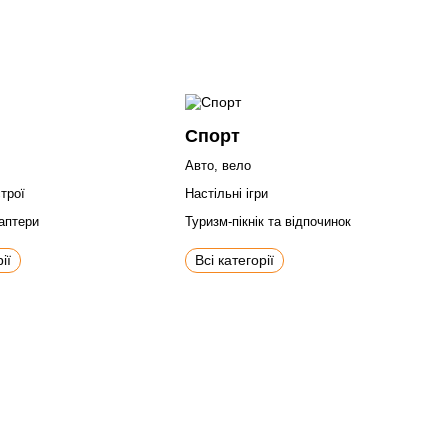
Спорт
Авто, вело
трої
Настільні ігри
даптери
Туризм-пікнік та відпочинок
ії
Всі категорії