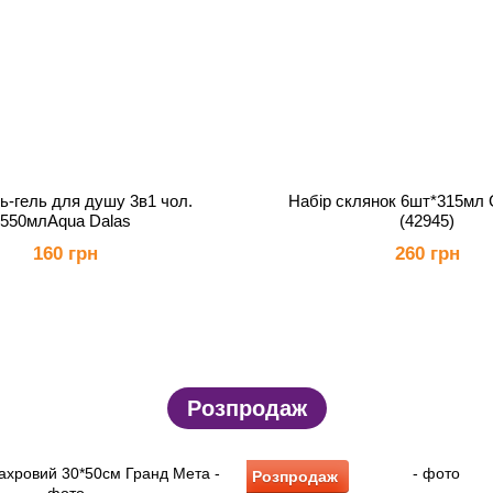
-гель для душу 3в1 чол.
Набір склянок 6шт*315мл 
550млAqua Dalas
(42945)
160 грн
260 грн
Розпродаж
Розпродаж