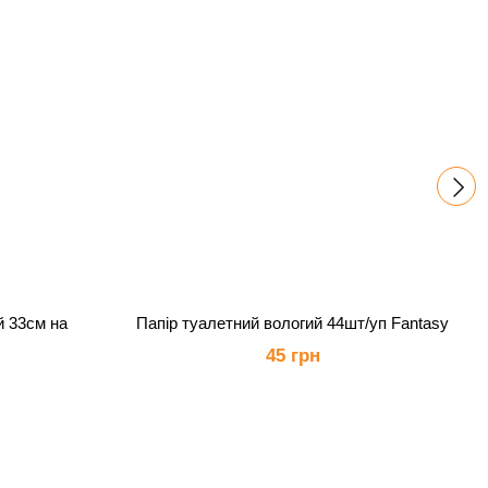
й 33см на
Папір туалетний вологий 44шт/уп Fantasy
45 грн