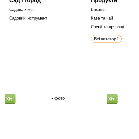
Сад і город
Продукти
Садова хімія
Бакалія
Садовий інструмент
Кава та чай
Спеції та прянощі
Всі категорії
Хіт
Хіт