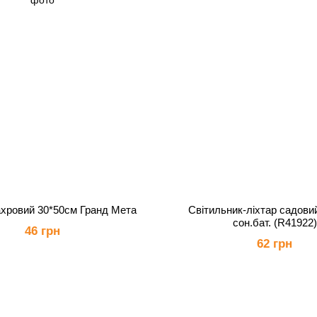
хровий 30*50см Гранд Мета
Світильник-ліхтар садови
сон.бат. (R41922)
46 грн
62 грн