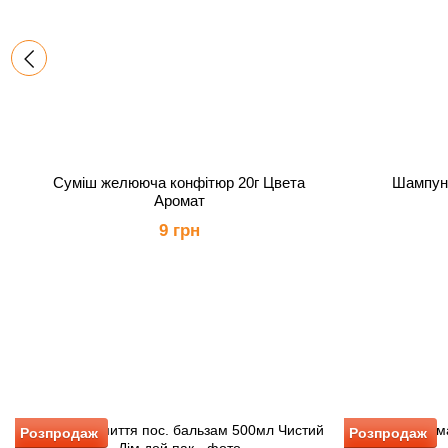
Суміш желююча конфітюр 20г Цвета
Шампунь
Аромат
9 грн
Розпродаж
Розпродаж