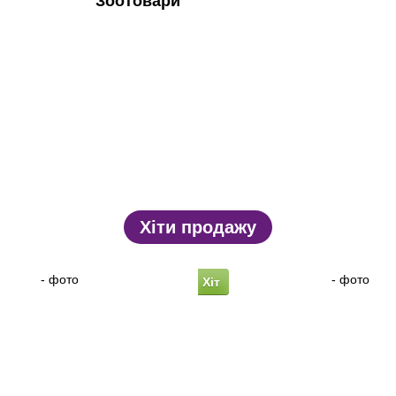
Зоотовари
Хіти продажу
Хіт