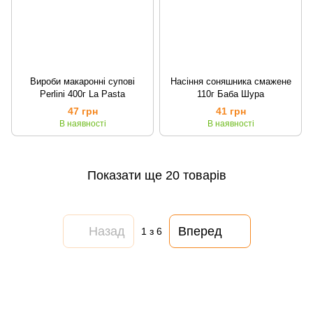
Вироби макаронні супові
Насіння соняшника смажене
Perlini 400г La Pasta
110г Баба Шура
47 грн
41 грн
В наявності
В наявності
Показати ще 20 товарів
Назад
Вперед
1
з 6