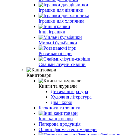
Іграшки для дівчинки
Іграшки для хлопчика
Інші іграшки
Мильні бульбашки
Розвиваючі ігри
Слайми-лізуни-сквіши
Канцтовари
Книги та журнали
Дитяча література
Художня література
Дім і хоббі
Блокноти та зошити
Інші канцтовари
Паперова продукція
Олівці-фломастери-маркери