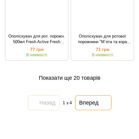
Ополіскувач для рот. порожн.
Ополіскувач для ротової
500мл Fresh Active Fresh
порожнини "М`ята та кора
Guard
дуба" 250мл VamaFarm
77 грн
71 грн
В наявності
В наявності
Показати ще 20 товарів
Назад
Вперед
1
з 4