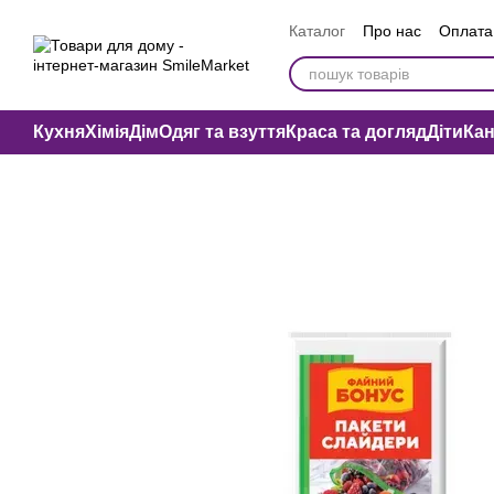
Перейти до основного контенту
Каталог
Про нас
Оплата 
Вакансії компанії
Публі
Кухня
Хімія
Дім
Одяг та взуття
Краса та догляд
Діти
Ка