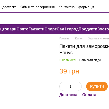
і доставка
Обмін та повернення
Контактна інформація
чна оферта
Угода користувача
нцтовари
Свято
Гаджети
Спорт
Сад і город
Продукти
Зоот
Головна
Кухня
Харчова упаковк
Пакети для заморозки
Бонус
В наявності
Написати відгук
39 грн
Купити
Доставка
Оплата