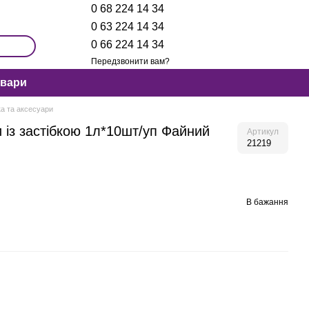
0 68 224 14 34
0 63 224 14 34
0 66 224 14 34
Передзвонити вам?
овари
а та аксесуари
 із застібкою 1л*10шт/уп Файний
Артикул
21219
В бажання