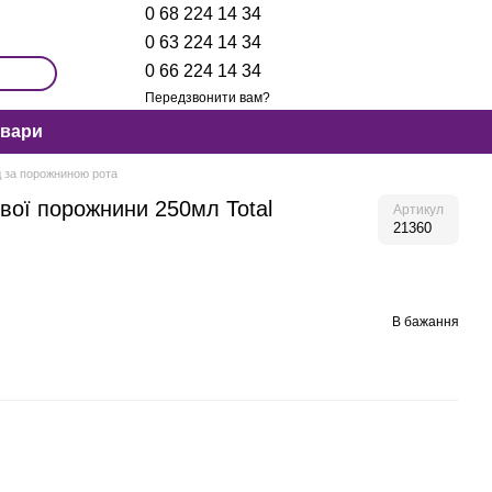
0 68 224 14 34
0 63 224 14 34
0 66 224 14 34
Передзвонити вам?
овари
 за порожниною рота
вої порожнини 250мл Total
Артикул
21360
В бажання