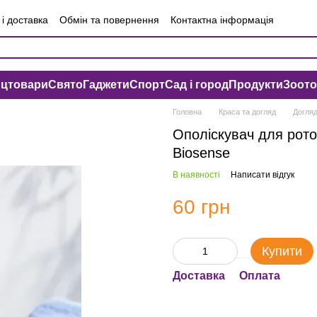
і доставка
Обмін та повернення
Контактна інформація
чна оферта
Угода користувача
нцтовари
Свято
Гаджети
Спорт
Сад і город
Продукти
Зоот
Головна
Краса та догляд
Догляд
Ополіскувач для рото
Biosense
В наявності
Написати відгук
60 грн
Купити
Доставка
Оплата