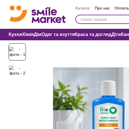
Перейти до основного контенту
Каталог
Про нас
Оплата 
Вакансії компанії
Публі
Кухня
Хімія
Дім
Одяг та взуття
Краса та догляд
Діти
Ка