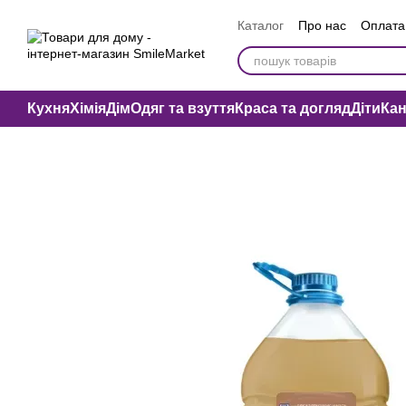
Перейти до основного контенту
Каталог
Про нас
Оплата 
Вакансії компанії
Публі
Кухня
Хімія
Дім
Одяг та взуття
Краса та догляд
Діти
Ка