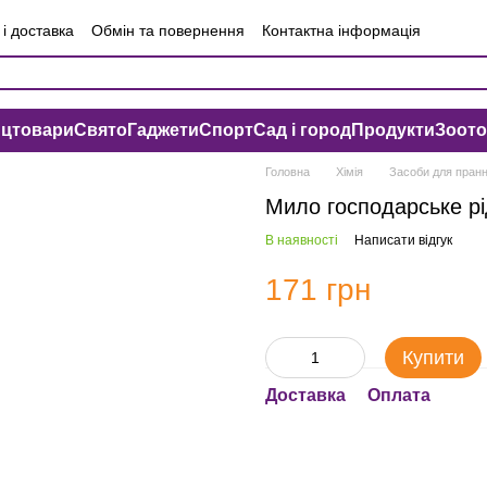
і доставка
Обмін та повернення
Контактна інформація
чна оферта
Угода користувача
нцтовари
Свято
Гаджети
Спорт
Сад і город
Продукти
Зоот
Головна
Хімія
Засоби для пран
Мило господарське рі
В наявності
Написати відгук
171 грн
Купити
Доставка
Оплата