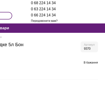
0 68 224 14 34
0 63 224 14 34
0 66 224 14 34
Передзвонити вам?
овари
ня
дке 5л Бон
Артикул
9370
В бажання