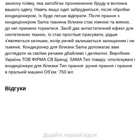
захисну плівку, яка запобігає проникненню бруду в волокна
вашого одягу. Навіть якщо одяг забрудниться, після обробки
кондиціонером, їх буде легше відіпрати. Після прання з
кондиціонером Sama тканина білизни стає ніжною та мякою,
до неї приємно торкатися. Засіб дає антистатичний ефект для
синтетичних тканин, їх стає простіше прасувати, рідше
з’являються катишки, колір речей залишається захищеним і не
тьмяніє. Кондиціонер для білизни Sama допомагає вам
доглядати за своїми речами дбайливо і делікатно. Виробник:
Україна ТОВ ФІРМА СВ Бренд: SAMA Тип товару: ополіскувачі і
кондиціонери для білизни Тип прання: ручне прання і прання
в пральній машині Об’єм: 750 мл
Відгуки
Додайте перший відгук