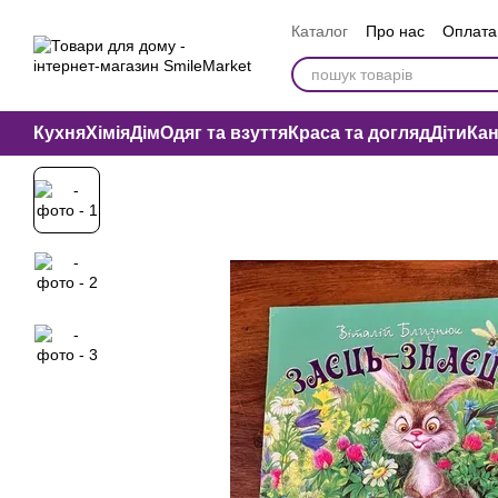
Перейти до основного контенту
Каталог
Про нас
Оплата 
Вакансії компанії
Публі
Кухня
Хімія
Дім
Одяг та взуття
Краса та догляд
Діти
Ка