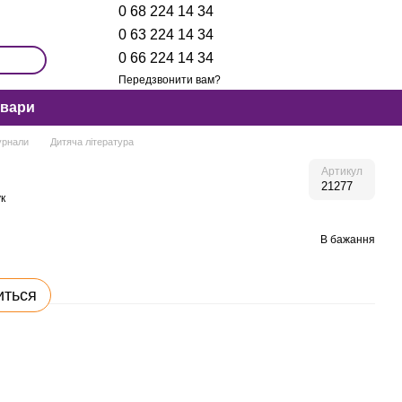
0 68 224 14 34
0 63 224 14 34
0 66 224 14 34
Передзвонити вам?
овари
урнали
Дитяча література
Артикул
21277
к
В бажання
иться