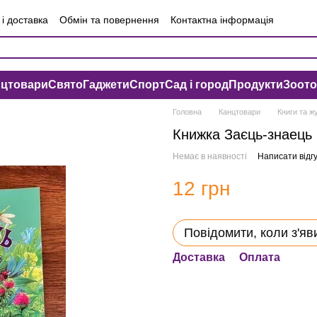
і доставка
Обмін та повернення
Контактна інформація
чна оферта
Угода користувача
нцтовари
Свято
Гаджети
Спорт
Сад і город
Продукти
Зоот
Головна
Канцтовари
Книги та ж
Книжка Заєць-знаець
Немає в наявності
Написати відгу
12 грн
Повідомити, коли з'яв
Доставка
Оплата