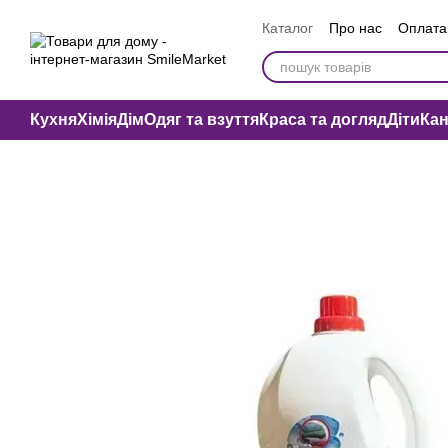
Перейти до основного контенту
Каталог
Про нас
Оплата 
Вакансії компанії
Публі
Кухня
Хімія
Дім
Одяг та взуття
Краса та догляд
Діти
Ка