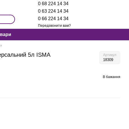
0 68 224 14 34
0 63 224 14 34
0 66 224 14 34
Передзвонити вам?
овари
ня
версальний 5л ISMA
Артикул
18309
В бажання