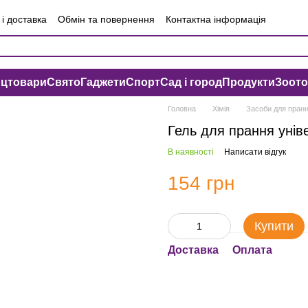
і доставка
Обмін та повернення
Контактна інформація
чна оферта
Угода користувача
нцтовари
Свято
Гаджети
Спорт
Сад і город
Продукти
Зоот
Головна
Хімія
Засоби для пран
Гель для прання уні
В наявності
Написати відгук
154 грн
Купити
Доставка
Оплата