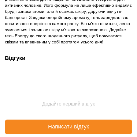
активних чоловіків. Його формула не лише ефективно видаляє
бруд і ознаки втоми, але й освіжає шкіру, даруючи відчуття
бадьорості. Завдяки енергійному аромату, гель заряджає вас
позитивною енергією з самого ранку. Він м'яко піниться, легко
змивається і залишає шкіру м'якою та зволоженою. Додайте
гель Energy до свого щоденного ритуалу, щоб почуватися
свіжим та впевненим у собі протягом усього дня!
Відгуки
Додайте перший відгук
Написати відгук