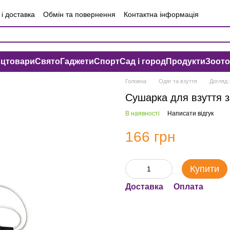
і доставка
Обмін та повернення
Контактна інформація
чна оферта
Угода користувача
нцтовари
Свято
Гаджети
Спорт
Сад і город
Продукти
Зоот
Головна
Одяг та взуття
Догляд 
Сушарка для взуття 
В наявності
Написати відгук
166 грн
Купити
Доставка
Оплата