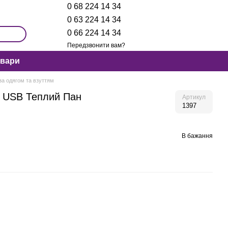
0 68 224 14 34
0 63 224 14 34
0 66 224 14 34
Передзвонити вам?
овари
за одягом та взуттям
з USB Теплий Пан
Артикул
1397
В бажання