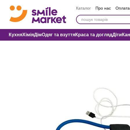
Перейти до основного контенту
Каталог
Про нас
Оплата 
Вакансії компанії
Публі
Кухня
Хімія
Дім
Одяг та взуття
Краса та догляд
Діти
Ка