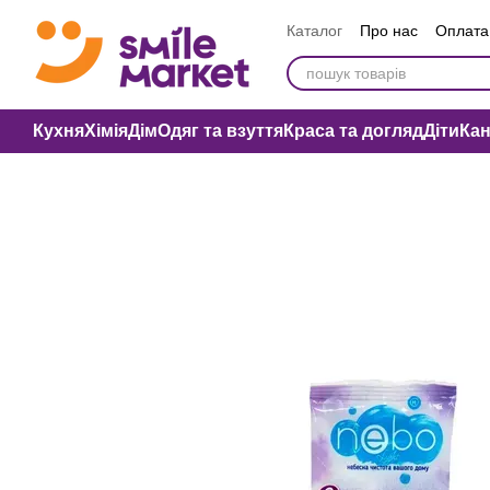
Перейти до основного контенту
Каталог
Про нас
Оплата 
Вакансії компанії
Публі
Кухня
Хімія
Дім
Одяг та взуття
Краса та догляд
Діти
Ка