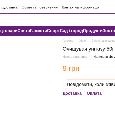
і доставка
Обмін та повернення
Контактна інформація
чна оферта
Угода користувача
нцтовари
Свято
Гаджети
Спорт
Сад і город
Продукти
Зоот
Головна
Хімія
Засоби для ванно
Очищувач унітазу 50г
Немає в наявності
Написати відгу
9 грн
Повідомити, коли з'яв
Доставка
Оплата