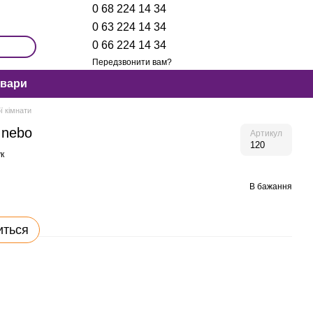
0 68 224 14 34
0 63 224 14 34
0 66 224 14 34
Передзвонити вам?
овари
ї кімнати
 nebo
Артикул
120
к
В бажання
иться