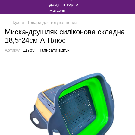
Кухня
Товари для готування їжі
Миска-друшляк силіконова складна
18,5*24см А-Плюс
Артикул:
11789
Написати відгук