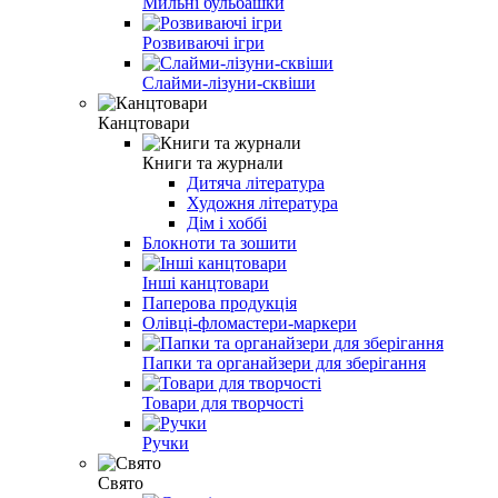
Мильні бульбашки
Розвиваючі ігри
Слайми-лізуни-сквіши
Канцтовари
Книги та журнали
Дитяча література
Художня література
Дім і хоббі
Блокноти та зошити
Інші канцтовари
Паперова продукція
Олівці-фломастери-маркери
Папки та органайзери для зберігання
Товари для творчості
Ручки
Свято