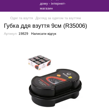
Одяг та взуття
Догляд за одягом та взуттям
Губка ддя взуття 9см (R35006)
Артикул:
19829
Написати відгук